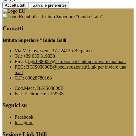
Accetta tutti
Salva le preferenze
Istituto Superiore "Guido Galli"
Contatti
Istituto Superiore "Guido Galli"
Via M. Gavazzeni, 37 - 24125 Bergamo
Tel:
+39 035 319338
Email:
bgis03800b@istruzione.it
Link per inviare una mail
PEC:
BGIS03800B@pec.istruzione.it
Link per inviare una
mail
C.F.: 80028780163
Cod.Mecc. BGIS03800B
Fatt. Elettronica: UF253S
Seguici su
Facebook
Instagram
Sezione Link Utili