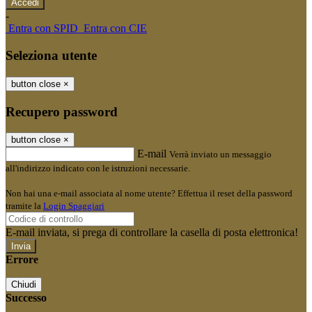
-
Entra con SPID
Entra con CIE
Seleziona utente
button close
×
Recupero password
button close
×
E-mail
Verrà inviato un messaggio
all'indirizzo indicato con le istruzioni necessarie.
Non hai una e-mail associata al nome utente? Effettua il reset della password
tramite la
Login Spaggiari
E-mail inviata, si prega di controllare la casella di posta elettronica!
Errore
Chiudi
Successo