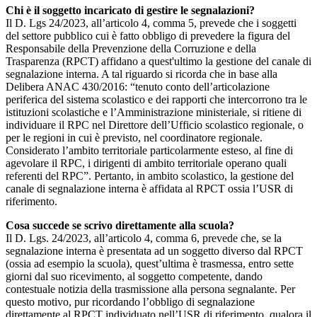
Chi è il soggetto incaricato di gestire le segnalazioni?
Il D. Lgs 24/2023, all’articolo 4, comma 5, prevede che i soggetti
del settore pubblico cui è fatto obbligo di prevedere la figura del
Responsabile della Prevenzione della Corruzione e della
Trasparenza (RPCT) affidano a quest'ultimo la gestione del canale di
segnalazione interna. A tal riguardo si ricorda che in base alla
Delibera ANAC 430/2016: “tenuto conto dell’articolazione
periferica del sistema scolastico e dei rapporti che intercorrono tra le
istituzioni scolastiche e l’Amministrazione ministeriale, si ritiene di
individuare il RPC nel Direttore dell’Ufficio scolastico regionale, o
per le regioni in cui è previsto, nel coordinatore regionale.
Considerato l’ambito territoriale particolarmente esteso, al fine di
agevolare il RPC, i dirigenti di ambito territoriale operano quali
referenti del RPC”. Pertanto, in ambito scolastico, la gestione del
canale di segnalazione interna è affidata al RPCT ossia l’USR di
riferimento.
Cosa succede se scrivo direttamente alla scuola?
Il D. Lgs. 24/2023, all’articolo 4, comma 6, prevede che, se la
segnalazione interna è presentata ad un soggetto diverso dal RPCT
(ossia ad esempio la scuola), quest’ultima è trasmessa, entro sette
giorni dal suo ricevimento, al soggetto competente, dando
contestuale notizia della trasmissione alla persona segnalante. Per
questo motivo, pur ricordando l’obbligo di segnalazione
direttamente al RPCT individuato nell’USR di riferimento, qualora il