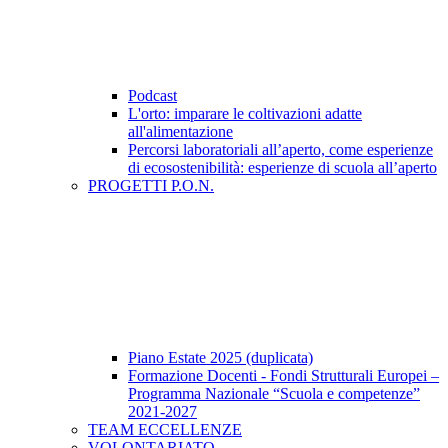
Podcast
L'orto: imparare le coltivazioni adatte
all'alimentazione
Percorsi laboratoriali all’aperto, come esperienze
di ecosostenibilità: esperienze di scuola all’aperto
PROGETTI P.O.N.
Piano Estate 2025 (duplicata)
Formazione Docenti - Fondi Strutturali Europei –
Programma Nazionale “Scuola e competenze”
2021-2027
TEAM ECCELLENZE
VOLONTARIATO