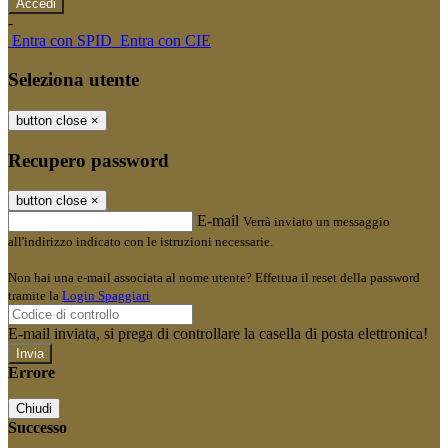
-
Entra con SPID
Entra con CIE
Seleziona utente
button close
×
Recupero password
button close
×
E-mail
Verrà inviato un messaggio
all'indirizzo indicato con le istruzioni necessarie.
Non hai una e-mail associata al nome utente? Effettua il reset della password
tramite la
Login Spaggiari
E-mail inviata, si prega di controllare la casella di posta elettronica!
Errore
Chiudi
Successo