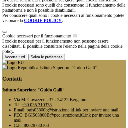
I cookie necessari sono quelli che consentono il funzionamento della
piattaforma e non è possibile disabilitarli.
Per conoscere quali sono i cookie necessari al funzionamento potete
visionare la
COOKIE POLICY
.
Cookie necessari per il funzionamento
I cookie necessari per il funzionamento non possono essere
disabilitati. È possibile consultare l'elenco nella pagina della cookie
policy.
Accetta tutti
Salva le preferenze
Istituto Superiore "Guido Galli"
Contatti
Istituto Superiore "Guido Galli"
Via M. Gavazzeni, 37 - 24125 Bergamo
Tel:
+39 035 319338
Email:
bgis03800b@istruzione.it
Link per inviare una mail
PEC:
BGIS03800B@pec.istruzione.it
Link per inviare una
mail
C.F.: 80028780163