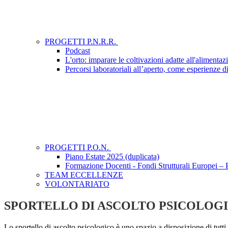
PROGETTI P.N.R.R.
Podcast
L'orto: imparare le coltivazioni adatte all'alimentaz
Percorsi laboratoriali all’aperto, come esperienze di
PROGETTI P.O.N.
Piano Estate 2025 (duplicata)
Formazione Docenti - Fondi Strutturali Europei 
TEAM ECCELLENZE
VOLONTARIATO
SPORTELLO DI ASCOLTO PSICOLOG
Lo
sportello
di
ascolto
psicologico
è
uno
spazio
a
disposizione
di
tutti