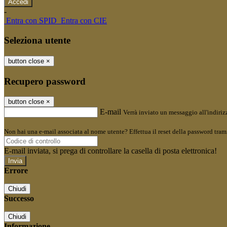
-
Entra con SPID
Entra con CIE
Seleziona utente
button close
×
Recupero password
button close
×
E-mail
Verrà inviato un messaggio all'indirizz
Non hai una e-mail associata al nome utente? Effettua il reset della password tram
E-mail inviata, si prega di controllare la casella di posta elettronica!
Errore
Chiudi
Successo
Chiudi
Informazione