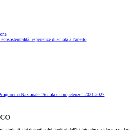
ione
 ecosostenibilità: esperienze di scuola all’aperto
– Programma Nazionale “Scuola e competenze” 2021-2027
ICO
gli
studenti,
dei
docenti
e
dei
genitori
dell'Istituto
che
desiderano
parlar